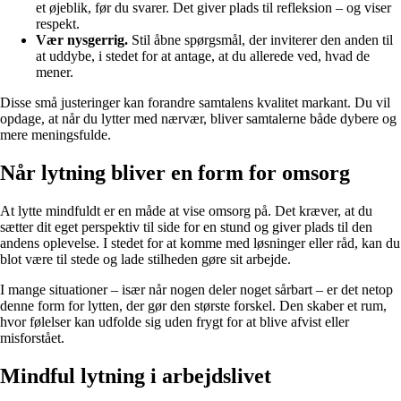
et øjeblik, før du svarer. Det giver plads til refleksion – og viser
respekt.
Vær nysgerrig.
Stil åbne spørgsmål, der inviterer den anden til
at uddybe, i stedet for at antage, at du allerede ved, hvad de
mener.
Disse små justeringer kan forandre samtalens kvalitet markant. Du vil
opdage, at når du lytter med nærvær, bliver samtalerne både dybere og
mere meningsfulde.
Når lytning bliver en form for omsorg
At lytte mindfuldt er en måde at vise omsorg på. Det kræver, at du
sætter dit eget perspektiv til side for en stund og giver plads til den
andens oplevelse. I stedet for at komme med løsninger eller råd, kan du
blot være til stede og lade stilheden gøre sit arbejde.
I mange situationer – især når nogen deler noget sårbart – er det netop
denne form for lytten, der gør den største forskel. Den skaber et rum,
hvor følelser kan udfolde sig uden frygt for at blive afvist eller
misforstået.
Mindful lytning i arbejdslivet