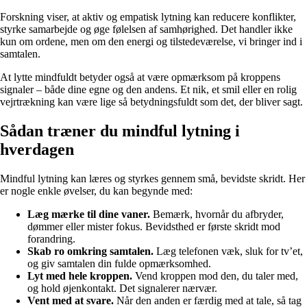
Forskning viser, at aktiv og empatisk lytning kan reducere konflikter,
styrke samarbejde og øge følelsen af samhørighed. Det handler ikke
kun om ordene, men om den energi og tilstedeværelse, vi bringer ind i
samtalen.
At lytte mindfuldt betyder også at være opmærksom på kroppens
signaler – både dine egne og den andens. Et nik, et smil eller en rolig
vejrtrækning kan være lige så betydningsfuldt som det, der bliver sagt.
Sådan træner du mindful lytning i
hverdagen
Mindful lytning kan læres og styrkes gennem små, bevidste skridt. Her
er nogle enkle øvelser, du kan begynde med:
Læg mærke til dine vaner.
Bemærk, hvornår du afbryder,
dømmer eller mister fokus. Bevidsthed er første skridt mod
forandring.
Skab ro omkring samtalen.
Læg telefonen væk, sluk for tv’et,
og giv samtalen din fulde opmærksomhed.
Lyt med hele kroppen.
Vend kroppen mod den, du taler med,
og hold øjenkontakt. Det signalerer nærvær.
Vent med at svare.
Når den anden er færdig med at tale, så tag