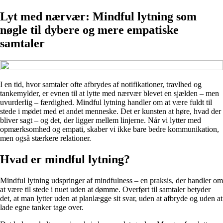
Lyt med nærvær: Mindful lytning som
nøgle til dybere og mere empatiske
samtaler
I en tid, hvor samtaler ofte afbrydes af notifikationer, travlhed og
tankemylder, er evnen til at lytte med nærvær blevet en sjælden – men
uvurderlig – færdighed. Mindful lytning handler om at være fuldt til
stede i mødet med et andet menneske. Det er kunsten at høre, hvad der
bliver sagt – og det, der ligger mellem linjerne. Når vi lytter med
opmærksomhed og empati, skaber vi ikke bare bedre kommunikation,
men også stærkere relationer.
Hvad er mindful lytning?
Mindful lytning udspringer af mindfulness – en praksis, der handler om
at være til stede i nuet uden at dømme. Overført til samtaler betyder
det, at man lytter uden at planlægge sit svar, uden at afbryde og uden at
lade egne tanker tage over.