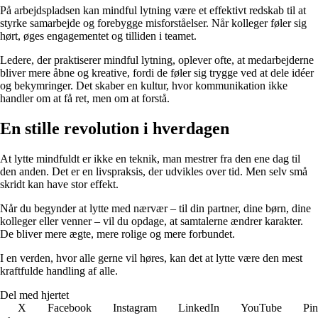
På arbejdspladsen kan mindful lytning være et effektivt redskab til at
styrke samarbejde og forebygge misforståelser. Når kolleger føler sig
hørt, øges engagementet og tilliden i teamet.
Ledere, der praktiserer mindful lytning, oplever ofte, at medarbejderne
bliver mere åbne og kreative, fordi de føler sig trygge ved at dele idéer
og bekymringer. Det skaber en kultur, hvor kommunikation ikke
handler om at få ret, men om at forstå.
En stille revolution i hverdagen
At lytte mindfuldt er ikke en teknik, man mestrer fra den ene dag til
den anden. Det er en livspraksis, der udvikles over tid. Men selv små
skridt kan have stor effekt.
Når du begynder at lytte med nærvær – til din partner, dine børn, dine
kolleger eller venner – vil du opdage, at samtalerne ændrer karakter.
De bliver mere ægte, mere rolige og mere forbundet.
I en verden, hvor alle gerne vil høres, kan det at lytte være den mest
kraftfulde handling af alle.
Del med hjertet
X
Facebook
Instagram
LinkedIn
YouTube
Pin