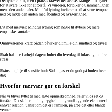
Det lyder enkelt, men i praksis kræver det øvelse. Mange af os lytter
for at svare, ikke for at forstå. Vi vurderer, fortolker og sammenligner,
mens den anden taler. Mindful lytning inviterer os til at sætte tempoet
ned og møde den anden med åbenhed og nysgerrighed.
Lyt med nærvær: Mindful lytning som nøgle til dybere og mere
empatiske samtaler
Omgivelsernes kraft: Sådan påvirker dit miljø din sundhed og trivsel
Skab balance i arbejdsdagen: Indret din hverdag til fokus og mindre
stress
Skånsom pleje til sensitiv hud: Sådan passer du godt på huden hver
dag
Hvorfor nærvær gør en forskel
Når vi bliver lyttet til med ægte opmærksomhed, føler vi os set og
forstået. Det skaber tillid og tryghed – to grundlæggende elementer i
enhver relation, uanset om det er i familien, på arbejdet eller blandt
venner.