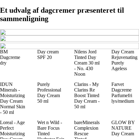
Et udvalg af dagcremer præsenteret til
sammenligning
BM
Day cream
Nilens Jord
Day Cream
Dagcreme
SPF 20
Tinted Day
Rejuvenating
dry
Cream 30 ml
Purely
- No. 430
Ageless
Noon
IDUN
Purely
Clarins - My
Farvet
Minerals -
Professional
Clarins Re
Dagcreme
Moisturizing
Day Cream
Boost Tinted
Parfumefri
Day Cream
50 ml
Day Cream -
lys/medium
Normal Skin
50 ml
- 50 ml
Loreal - Age
Wet n Wild -
bareMinerals
GLOW BY
Perfect
Bare Focus
Complexion
NATURE
Moisturizing
Tinted
Rescue
Day Cream