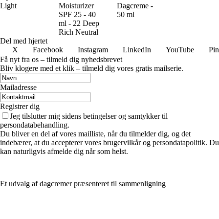
Light
Moisturizer
Dagcreme -
SPF 25 - 40
50 ml
ml - 22 Deep
Rich Neutral
Del med hjertet
X
Facebook
Instagram
LinkedIn
YouTube
Pin
Få nyt fra os – tilmeld dig nyhedsbrevet
Bliv klogere med et klik – tilmeld dig vores gratis mailserie.
Mailadresse
Registrer dig
Jeg tilslutter mig sidens betingelser og samtykker til
persondatabehandling.
Du bliver en del af vores mailliste, når du tilmelder dig, og det
indebærer, at du accepterer vores brugervilkår og persondatapolitik. Du
kan naturligvis afmelde dig når som helst.
Et udvalg af dagcremer præsenteret til sammenligning