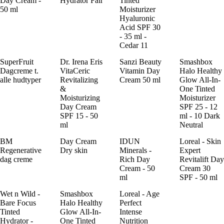
Day Cream -
Hydrator Fair
Tinted
50 ml
Moisturizer
Hyaluronic
Acid SPF 30
- 35 ml -
Cedar 11
SuperFruit
Dr. Irena Eris
Sanzi Beauty
Smashbox
Dagcreme t.
VitaCeric
Vitamin Day
Halo Healthy
alle hudtyper
Revitalizing
Cream 50 ml
Glow All-In-
&
One Tinted
Moisturizing
Moisturizer
Day Cream
SPF 25 - 12
SPF 15 - 50
ml - 10 Dark
ml
Neutral
BM
Day Cream
IDUN
Loreal - Skin
Regenerative
Dry skin
Minerals -
Expert
dag creme
Rich Day
Revitalift Day
Cream - 50
Cream 30
ml
SPF - 50 ml
Wet n Wild -
Smashbox
Loreal - Age
Bare Focus
Halo Healthy
Perfect
Tinted
Glow All-In-
Intense
Hydrator -
One Tinted
Nutrition